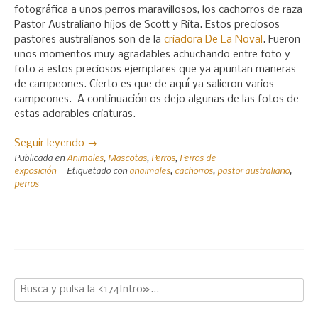
fotográfica a unos perros maravillosos, los cachorros de raza
Pastor Australiano hijos de Scott y Rita. Estos preciosos
pastores australianos son de la
criadora De La Noval
. Fueron
unos momentos muy agradables achuchando entre foto y
foto a estos preciosos ejemplares que ya apuntan maneras
de campeones. Cierto es que de aquí ya salieron varios
campeones. A continuación os dejo algunas de las fotos de
estas adorables criaturas.
«Sesión
Seguir leyendo
→
Publicada en
Animales
,
Mascotas
,
Perros
,
Perros de
fotográfica
exposición
Etiquetado con
anaimales
,
cachorros
,
pastor australiano
,
de
perros
cachorros
de
Pastor
Australiano»