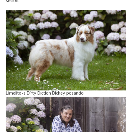
sesión.
Limelite´s Dirty Diction Dickey posando