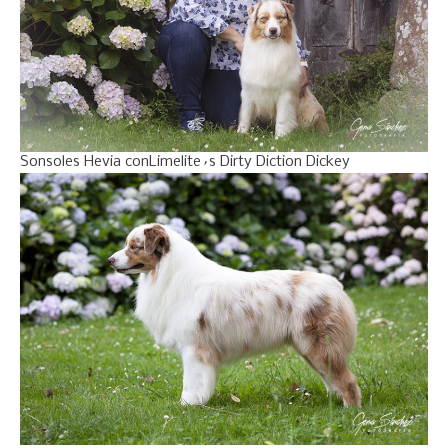
Sonsoles Hevia conLimelite´s Dirty Diction Dickey