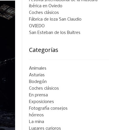
Festival Internacional de la máscara
ibérica en Oviedo
Coches clásicos
Fábrica de loza San Claudio
OVIEDO
San Esteban de los Buitres
Categorías
Animales
Asturias
Bodegón
Coches clásicos
En prensa
Exposiciones
Fotografía consejos
hórreos
La mina
Lugares curioros