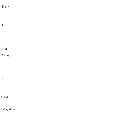
otros
an
ación
ventaja
as
2009.
a región.