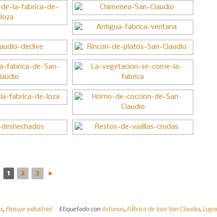
1
2
3
►
as
,
Paisaje industrial
Etiquetado con
Asturias
,
Fábrica de loza San Claudio
,
Luga