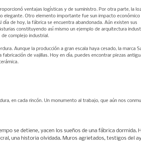
porcionó ventajas logísticas y de suministro. Por otra parte, la lo
seño elegante. Otro elemento importante fue sun impacto económico
l día de hoy, la fábrica se encuentra abandonada. Aún existen sus
Asturias constituyendo así mismo un ejemplo de arquitectura industr
e complejo industrial.
erdura. Aunque la producción a gran escala haya cesado, la marca S
a fabricación de vajillas. Hoy en día, puedes encontrar piezas antig
cerámica.
rdura, en cada rincón. Un monumento al trabajo, que aún nos conmu
tiempo se detiene, yacen los sueños de una fábrica dormida. 
ral, una historia olvidada. Muros agrietados, testigos del ay