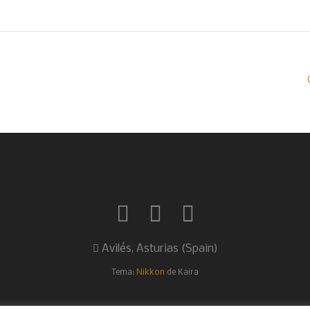
Avilés, Asturias (Spain)
Tema:
Nikkon
de Kaira