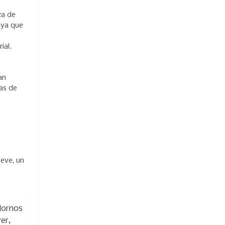
za de
 ya que
ial.
an
uas de
eve, un
Hornos
er,