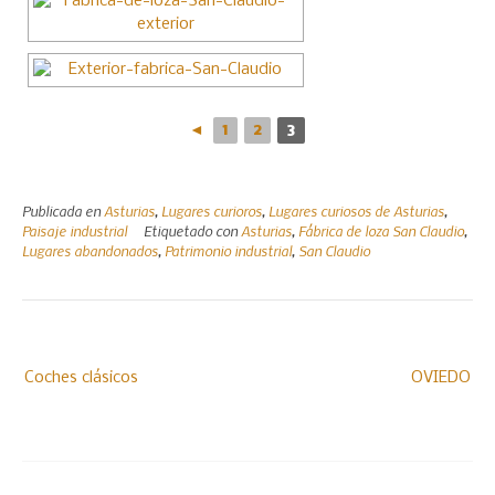
◄
1
2
3
Publicada en
Asturias
,
Lugares curioros
,
Lugares curiosos de Asturias
,
Paisaje industrial
Etiquetado con
Asturias
,
Fábrica de loza San Claudio
,
Lugares abandonados
,
Patrimonio industrial
,
San Claudio
Navegación
de
Coches clásicos
OVIEDO
entradas