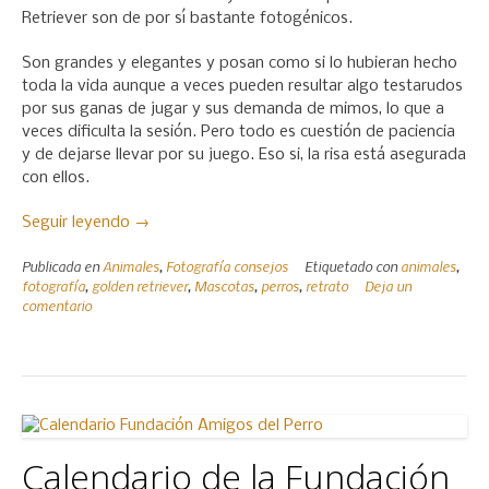
Retriever son de por sí bastante fotogénicos.
Son grandes y elegantes y posan como si lo hubieran hecho
toda la vida aunque a veces pueden resultar algo testarudos
por sus ganas de jugar y sus demanda de mimos, lo que a
veces dificulta la sesión. Pero todo es cuestión de paciencia
y de dejarse llevar por su juego. Eso si, la risa está asegurada
con ellos.
«Retratando
Seguir leyendo
→
Perros
Publicada en
Animales
,
Fotografía consejos
Etiquetado con
animales
,
Golden
fotografía
,
golden retriever
,
Mascotas
,
perros
,
retrato
Deja un
Retriever»
comentario
Calendario de la Fundación