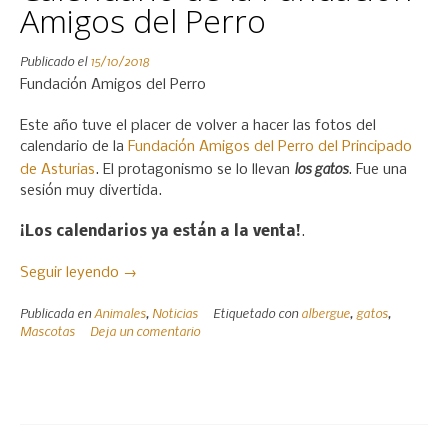
Amigos del Perro
Publicado el
15/10/2018
Fundación Amigos del Perro
Este año tuve el placer de volver a hacer las fotos del
calendario de la
Fundación Amigos del Perro del Principado
los gatos
de Asturias
. El protagonismo se lo llevan
. Fue una
sesión muy divertida.
¡Los calendarios ya están a la venta!
.
«Calendario
Seguir leyendo
→
de
Publicada en
Animales
,
Noticias
Etiquetado con
albergue
,
gatos
,
la
Mascotas
Deja un comentario
Fundación
Amigos
del
Perro»