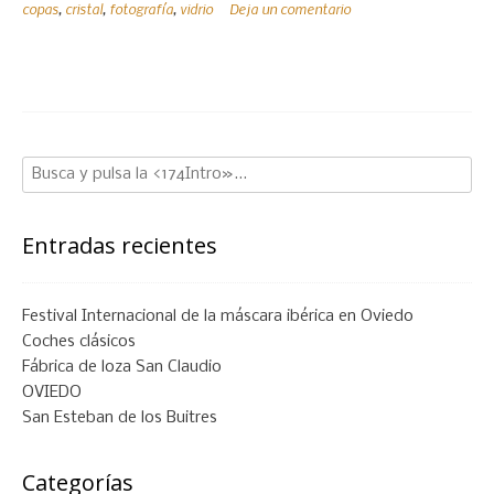
copas
,
cristal
,
fotografía
,
vidrio
Deja un comentario
el
vidrio
en
la
fotografía
de
bodegón?»
Entradas recientes
Festival Internacional de la máscara ibérica en Oviedo
Coches clásicos
Fábrica de loza San Claudio
OVIEDO
San Esteban de los Buitres
Categorías