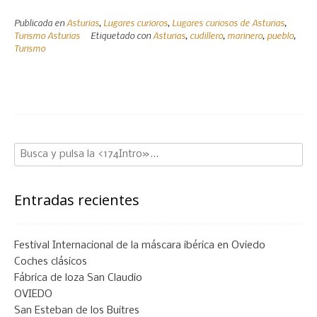
peculiar
Publicada en
Asturias
,
Lugares curioros
,
Lugares curiosos de Asturias
,
pueblo
Turismo Asturias
Etiquetado con
Asturias
,
cudillero
,
marinero
,
pueblo
,
de
Turismo
Asturias
de
orígen
vikingo»
Entradas recientes
Festival Internacional de la máscara ibérica en Oviedo
Coches clásicos
Fábrica de loza San Claudio
OVIEDO
San Esteban de los Buitres