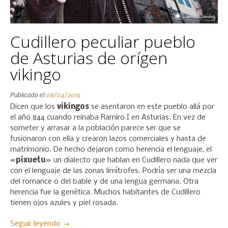
Cudillero peculiar pueblo
de Asturias de orígen
vikingo
Publicado el
08/04/2019
Dicen que los
vikingos
se asentaron en este pueblo allá por
el año 844 cuando reinaba Ramiro I en Asturias. En vez de
someter y arrasar a la población parece ser que se
fusionaron con ella y crearon lazos comerciales y hasta de
matrimonio. De hecho dejaron como herencia el lenguaje, el
«
pixuetu
» un dialecto que hablan en Cudillero nada que ver
con el lenguaje de las zonas limítrofes. Podría ser una mezcla
del romance o del bable y de una lengua germana. Otra
herencia fue la genética. Muchos habitantes de Cudillero
tienen ojos azules y piel rosada.
«Cudillero
Seguir leyendo
→