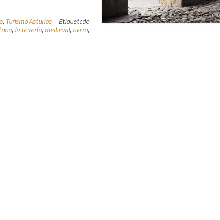
as
,
Turismo Asturias
Etiquetado
toria
,
la ferrería
,
medieval
,
rivero
,