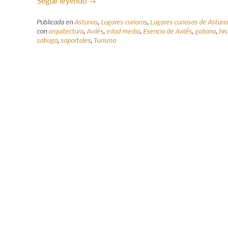
«Avilés,
Seguir leyendo
→
un
Publicada en
Asturias
,
Lugares curioros
,
Lugares curiosos de Asturi
viaje
con
arquitectura
,
Avilés
,
edad media
,
Esencia de Avilés
,
galiana
,
his
a
sabugo
,
soportales
,
Turismo
la
Edad
Media»